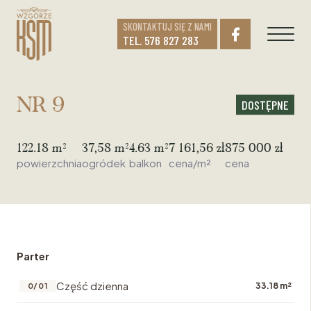
SKONTAKTUJ SIĘ Z NAMI
TEL. 576 827 283
NR 9
DOSTĘPNE
122.18 m²
37,58 m²
4.63 m²
7 161,56 zł
875 000 zł
powierzchnia
ogródek
balkon
cena/m²
cena
Parter
Część dzienna
33.18 m²
0/01