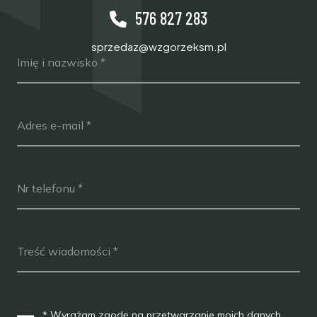
576 827 283
sprzedaz@wzgorzeksm.pl
Imię i nazwisko *
Adres e-mail *
Nr telefonu *
Treść wiadomości *
* Wyrażam zgodę na przetwarzanie moich danych